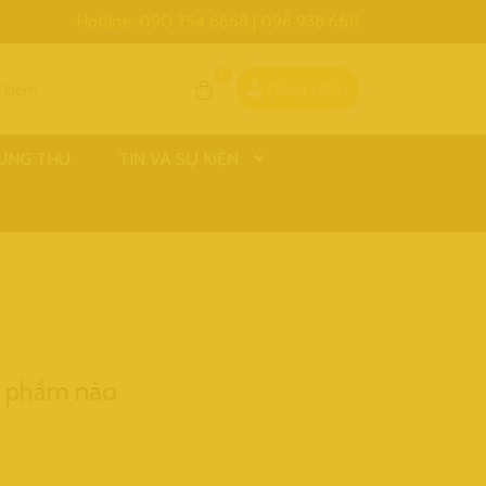
Hotline: 090 754 6668 | 096 938 6611
0
Đăng nhập
UNG THU
TIN VÀ SỰ KIỆN
n phẩm nào