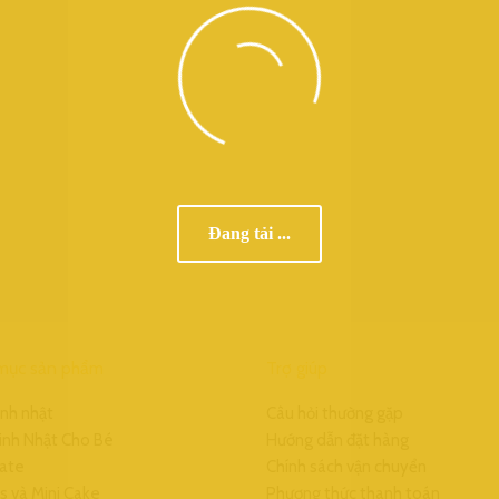
Đang tải ...
mục sản phẩm
Trợ giúp
inh nhật
Câu hỏi thường gặp
inh Nhật Cho Bé
Hướng dẫn đặt hàng
ate
Chính sách vận chuyển
s và Mini Cake
Phương thức thanh toán