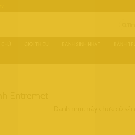
ry
 CHỦ
GIỚI THIỆU
BÁNH SINH NHẬT
BÁNH TR
nh Entremet
Danh mục này chưa có sả