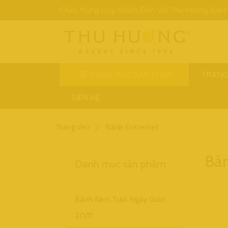
Chào Mừng Quý Khách Đến Với Thu Hương Bake
DANH MỤC SẢN PHẨM
TRANG
LIÊN HỆ
Trang chủ
Bánh Entremet
Bá
Danh mục sản phẩm
Bánh Kem Tươi Ngày Giáo
20/11