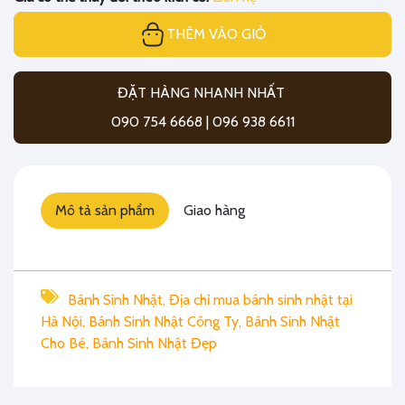
THÊM VÀO GIỎ
ĐẶT HÀNG NHANH NHẤT
090 754 6668 | 096 938 6611
Mô tả sản phẩm
Giao hàng
Bánh Sinh Nhật
,
Địa chỉ mua bánh sinh nhật tại
Hà Nội
,
Bánh Sinh Nhật Công Ty
,
Bánh Sinh Nhật
Cho Bé
,
Bánh Sinh Nhật Đẹp