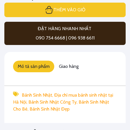
THÊM VÀO GIỎ
ĐẶT HÀNG NHANH NHẤT
090 754 6668 | 096 938 6611
Mô tả sản phẩm
Giao hàng
Bánh Sinh Nhật
,
Địa chỉ mua bánh sinh nhật tại
Hà Nội
,
Bánh Sinh Nhật Công Ty
,
Bánh Sinh Nhật
Cho Bé
,
Bánh Sinh Nhật Đẹp