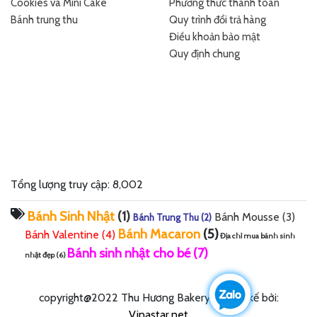
Cookies và Mini Cake
Phương thức thanh toán
Bánh trung thu
Quy trình đổi trả hàng
Điều khoản bảo mật
Quy định chung
Tổng lượng truy cập: 8,002
Bánh Sinh Nhật
(1)
Bánh Mousse
(3)
Bánh Trung Thu
(2)
Bánh Macaron
(5)
Bánh Valentine
(4)
Địa chỉ mua bánh sinh
Bánh sinh nhật cho bé
(7)
nhật đẹp
(6)
copyright@2022 Thu Hương Bakery - Thiết kế bởi:
Vinastar.net